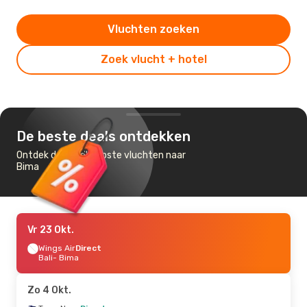
Vluchten zoeken
Zoek vlucht + hotel
De beste deals ontdekken
Ontdek de goedkoopste vluchten naar
Bima
Vr 23 Okt.
Wings Air
Direct
Bali
- Bima
Zo 4 Okt.