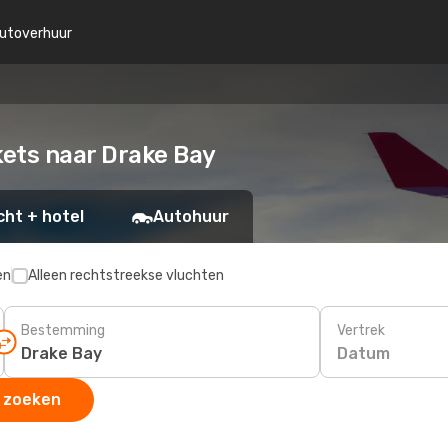
utoverhuur
kets naar Drake Bay
cht + hotel
Autohuur
en
Alleen rechtstreekse vluchten
Bestemming
Vertrek
Datum
 zoeken