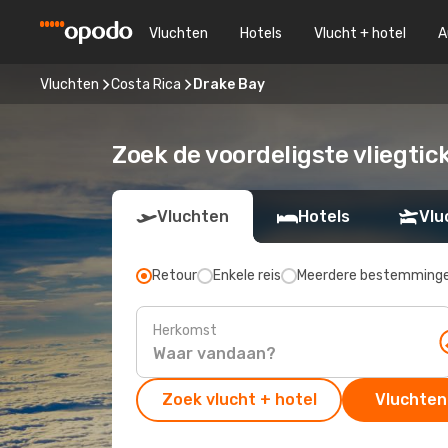
Vluchten
Hotels
Vlucht + hotel
A
Vluchten
Costa Rica
Drake Bay
Zoek de voordeligste vliegtic
Vluchten
Hotels
Vlu
Retour
Enkele reis
Meerdere bestemming
Herkomst
Zoek vlucht + hotel
Vluchten