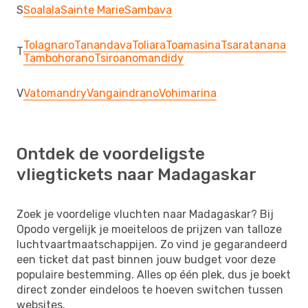
S
Soalala
Sainte Marie
Sambava
Tolagnaro
Tanandava
Toliara
Toamasina
Tsaratanana
T
Tambohorano
Tsiroanomandidy
V
Vatomandry
Vangaindrano
Vohimarina
Ontdek de voordeligste
vliegtickets naar Madagaskar
Zoek je voordelige vluchten naar Madagaskar? Bij
Opodo vergelijk je moeiteloos de prijzen van talloze
luchtvaartmaatschappijen. Zo vind je gegarandeerd
een ticket dat past binnen jouw budget voor deze
populaire bestemming. Alles op één plek, dus je boekt
direct zonder eindeloos te hoeven switchen tussen
websites.