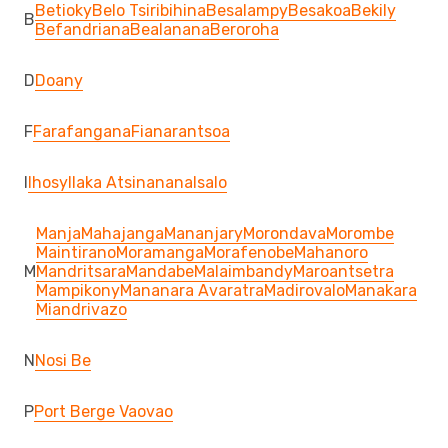
Betioky
Belo Tsiribihina
Besalampy
Besakoa
Bekily
B
Befandriana
Bealanana
Beroroha
D
Doany
F
Farafangana
Fianarantsoa
I
Ihosy
Ilaka Atsinanana
Isalo
Manja
Mahajanga
Mananjary
Morondava
Morombe
Maintirano
Moramanga
Morafenobe
Mahanoro
M
Mandritsara
Mandabe
Malaimbandy
Maroantsetra
Mampikony
Mananara Avaratra
Madirovalo
Manakara
Miandrivazo
N
Nosi Be
P
Port Berge Vaovao