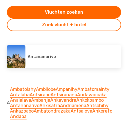
Vluchten zoeken
Zoek vlucht + hotel
Antananarivo
Ambatolahy
Ambilobe
Ampanihy
Ambatomainty
Antalaha
Antsirabe
Antsiranana
Andavadoaka
Analalava
Ambanja
Ankavandra
Ankokoambo
A
Antananarivo
Ankisatra
Andriamena
Antsohihy
Ankazoabo
Ambatondrazaka
Antsalova
Ankorefo
Andapa