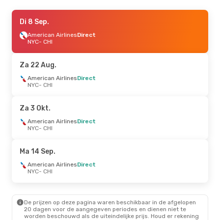
Do 10 Sep.
Di 8 Sep.
- Ma 14 Sep.
American Airlines
American Airlines
Direct
Direct
NYC
NYC
- CHI
- CHI
American Airlines
Direct
CHI
- NYC
Za 22 Aug.
Di 22 Sep.
American Airlines
- Vr 25 Sep.
Direct
NYC
- CHI
American Airlines
Direct
NYC
- CHI
Frontier Airlines
1 Stop
Za 3 Okt.
CHI
- NYC
American Airlines
Direct
NYC
- CHI
Za 29 Aug.
- Ma 31 Aug.
American Airlines
Direct
Ma 14 Sep.
NYC
- CHI
American Airlines
1 Stop
American Airlines
Direct
CHI
- NYC
NYC
- CHI
Za 10 Okt.
- Zo 11 Okt.
De prijzen op deze pagina waren beschikbaar in de afgelopen
American Airlines
Direct
20 dagen voor de aangegeven periodes en dienen niet te
NYC
- CHI
worden beschouwd als de uiteindelijke prijs. Houd er rekening
American Airlines
Direct