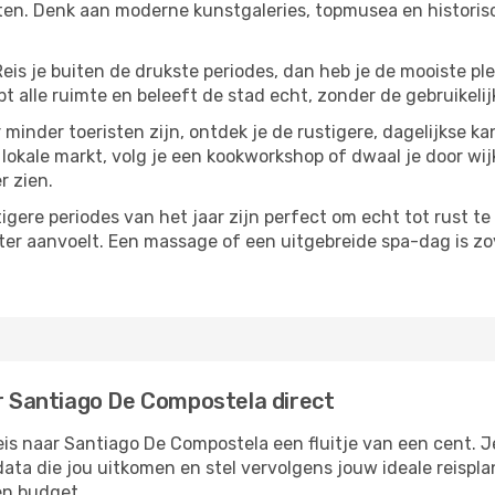
ten. Denk aan moderne kunstgaleries, topmusea en historisc
Reis je buiten de drukste periodes, dan heb je de mooiste pl
t alle ruimte en beleeft de stad echt, zonder de gebruikelij
 minder toeristen zijn, ontdek je de rustigere, dagelijkse 
okale markt, volg je een kookworkshop of dwaal je door wijke
r zien.
tigere periodes van het jaar zijn perfect om echt tot rust 
ter aanvoelt. Een massage of een uitgebreide spa-dag is zove
ar Santiago De Compostela direct
s naar Santiago De Compostela een fluitje van een cent. Je 
data die jou uitkomen en stel vervolgens jouw ideale reisp
en budget.