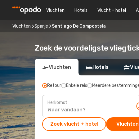
Vluchten
Hotels
Vlucht + hotel
A
Vluchten
Spanje
Santiago De Compostela
Zoek de voordeligste vliegti
Vluchten
Hotels
Vlu
Retour
Enkele reis
Meerdere bestemming
Herkomst
Zoek vlucht + hotel
Vluchten