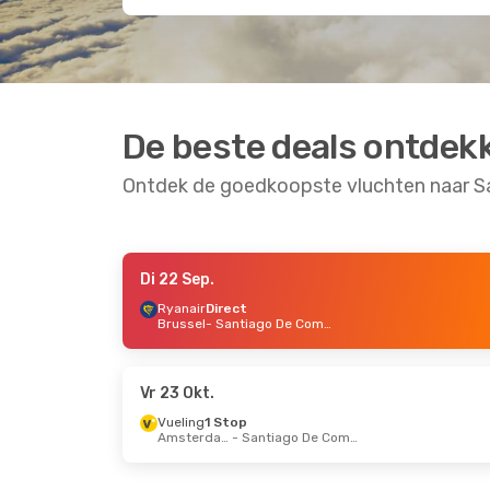
De beste deals ontdek
Ontdek de goedkoopste vluchten naar 
Di 22 Sep.
Za 19 Sep.
- Za 26 Sep.
Do 22 O
Ryanair
Direct
Brussel
- Santiago De Compostela
Ryanair
Direct
Ryana
Brussel
- Santiago De Compostela
Teneri
Ryanair
Direct
Ryana
Santiago De Compostela
- Brussel
Vr 23 Okt.
Vueling
1 Stop
Amsterdam
- Santiago De Compostela
Vr 11 Sep.
- Ma 14 Sep.
Di 25 A
Vueling
Direct
Vuelin
Parijs
- Santiago De Compostela
Bruss