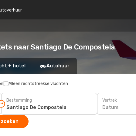
utoverhuur
ckets naar Santiago De Compostela
cht + hotel
Autohuur
en
Alleen rechtstreekse vluchten
Bestemming
Vertrek
Datum
 zoeken