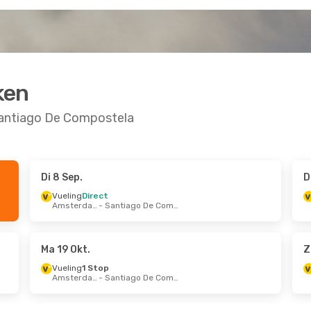
ken
Santiago De Compostela
Di 8 Sep.
D
kt.
- Za 31 Okt.
Wo 7 Okt.
- Vr 9 O
Vueling
Direct
Amsterdam
- Santiago De Compostela
ir
Direct
Renfe
Direct
fe
- Santiago De Compostela
Barcelona
ir
Direct
Renfe
Direct
Santiago De Compostela
- Tenerife
Sa
Ma 19 Okt.
Z
Vueling
1 Stop
Amsterdam
- Santiago De Compostela
ug.
- Za 29 Aug.
Do 15 Okt.
- Do 22
g
1 Stop
Vueling
1 Stop
el
- Santiago De Compostela
Brussel