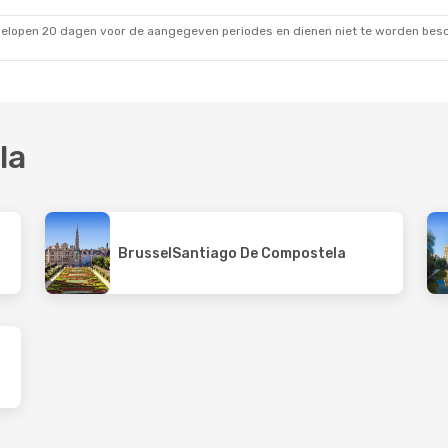
ngus
1 Stop
Vueling
1 Stop
Santiago De Compostela
- Brussel
gelopen 20 dagen voor de aangegeven periodes en dienen niet te worden besch
la
Brussel
Santiago De Compostela