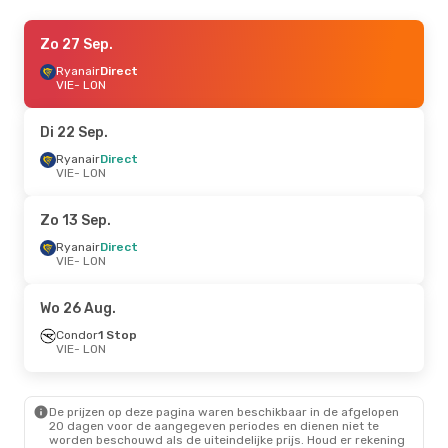
Zo 27 Sep.
Zo 27 Sep.
- Di 29 Sep.
Ryanair
Ryanair
Direct
Direct
VIE
VIE
- LON
- LON
Ryanair
Direct
LON
- VIE
Di 22 Sep.
Za 19 Sep.
Ryanair
Direct
- Zo 20 Sep.
VIE
- LON
Ryanair
Direct
VIE
- LON
Ryanair
Direct
Zo 13 Sep.
LON
- VIE
Ryanair
Direct
VIE
- LON
Do 10 Sep.
- Ma 14 Sep.
Ryanair
Direct
Wo 26 Aug.
VIE
- LON
Ryanair
Direct
Condor
1 Stop
LON
- VIE
VIE
- LON
Vr 21 Aug.
- Zo 23 Aug.
De prijzen op deze pagina waren beschikbaar in de afgelopen
Ryanair
Direct
20 dagen voor de aangegeven periodes en dienen niet te
VIE
- LON
worden beschouwd als de uiteindelijke prijs. Houd er rekening
Ryanair
Direct