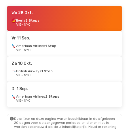
Vr 21 Aug.
Wo 28 Okt.
- Za 29 Aug.
American Airlines
Iberia
2 Stops
1 Stop
VIE
VIE
- NYC
- NYC
American Airlines
1 Stop
NYC
- VIE
Vr 11 Sep.
Wo 28 Okt.
American Airlines
- Vr 30 Okt.
1 Stop
VIE
- NYC
Condor
1 Stop
VIE
- NYC
Condor
1 Stop
Za 10 Okt.
NYC
- VIE
British Airways
1 Stop
VIE
- NYC
Ma 12 Okt.
- Zo 18 Okt.
ITA Airways
1 Stop
Di 1 Sep.
VIE
- NYC
ITA Airways
1 Stop
American Airlines
2 Stops
NYC
- VIE
VIE
- NYC
De prijzen op deze pagina waren beschikbaar in de afgelopen
20 dagen voor de aangegeven periodes en dienen niet te
worden beschouwd als de uiteindelijke prijs. Houd er rekening